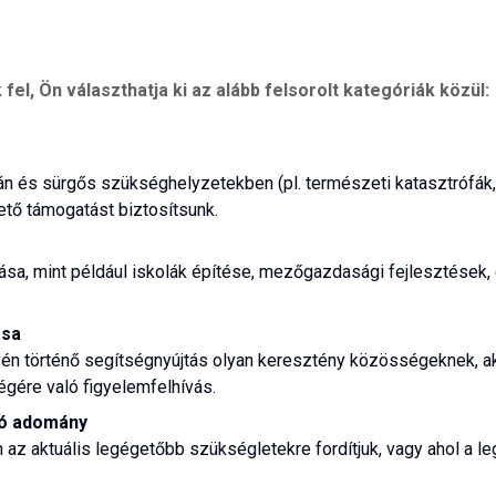
fel, Ön választhatja ki az alább felsorolt kategóriák közül:
án és sürgős szükséghelyzetekben (pl. természeti katasztrófák,
tő támogatást biztosítsunk.
ása, mint például iskolák építése, mezőgazdasági fejlesztések,
ása
én történő segítségnyújtás olyan keresztény közösségeknek, aki
égére való figyelemfelhívás.
tó adomány
 aktuális legégetőbb szükségletekre fordítjuk, vagy ahol a leg