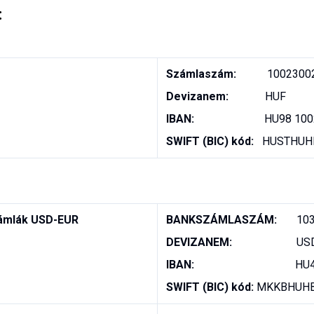


Számlaszám:           
1002300
Devizanem:             
HUF
IBAN:                         
HU98 100
SWIFT (BIC) kód:   
HUSTHUH
ámlák USD-EUR
BANKSZÁMLASZÁM:       
10
DEVIZANEM:                       
US
IBAN:
                            
SWIFT (BIC) kód:
 MKKBHUH