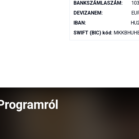
BANKSZÁMLASZÁM:       
10
DEVIZANEM:
                       EU
IBAN:                                    
HU2
SWIFT (BIC) kód:
 MKKBHUH
Programról