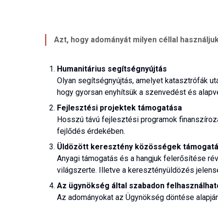
Azt, hogy adományát milyen céllal használjuk 
Humanitárius segítségnyújtás
Olyan segítségnyújtás, amelyet katasztrófák ut
hogy gyorsan enyhítsük a szenvedést és alapve
Fejlesztési projektek támogatása
Hosszú távú fejlesztési programok finanszíroz
fejlődés érdekében.
Üldözött keresztény közösségek támogat
Anyagi támogatás és a hangjuk felerősítése rév
világszerte. Illetve a keresztényüldözés jelens
Az ügynökség által szabadon felhasználha
Az adományokat az Ügynökség döntése alapján az