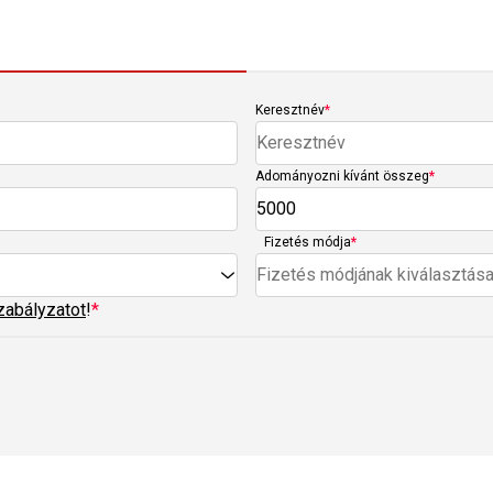
Keresztnév
*
Adományozni kívánt összeg
*
Fizetés módja
*
Fizetés módjának kiválasztás
zabályzatot
!
*