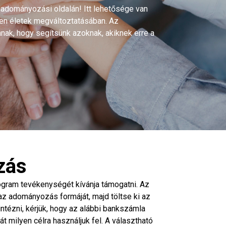
adományozási oldalán! Itt lehetősége van
yen életek megváltoztatásában. Az
ak, hogy segítsünk azoknak, akiknek erre a
zás
gram tevékenységét kívánja támogatni. Az
az adományozás formáját, majd töltse ki az
intézni, kérjük, hogy az alábbi bankszámla
t milyen célra használjuk fel. A választható