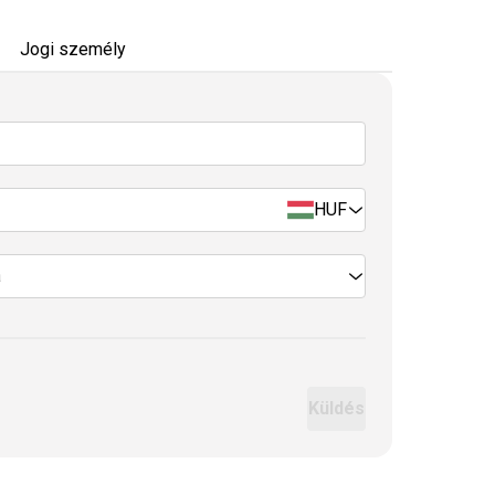
Jogi személy
HUF
a
Küldés