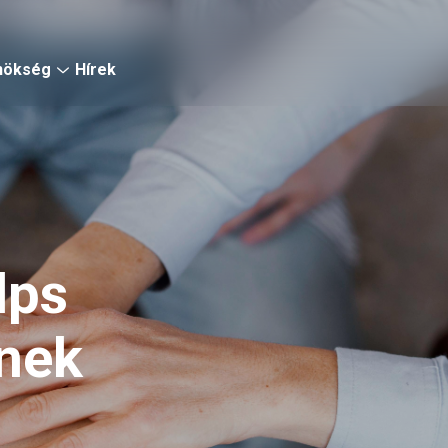
nökség
Hírek
lps
nek